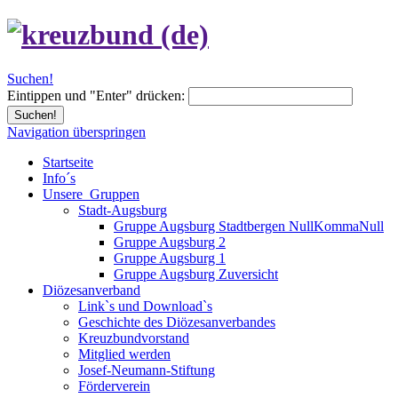
Suchen!
Eintippen und "Enter" drücken:
Suchen!
Navigation überspringen
Startseite
Info´s
Unsere_Gruppen
Stadt-Augsburg
Gruppe Augsburg Stadtbergen NullKommaNull
Gruppe Augsburg 2
Gruppe Augsburg 1
Gruppe Augsburg Zuversicht
Diözesanverband
Link`s und Download`s
Geschichte des Diözesanverbandes
Kreuzbundvorstand
Mitglied werden
Josef-Neumann-Stiftung
Förderverein