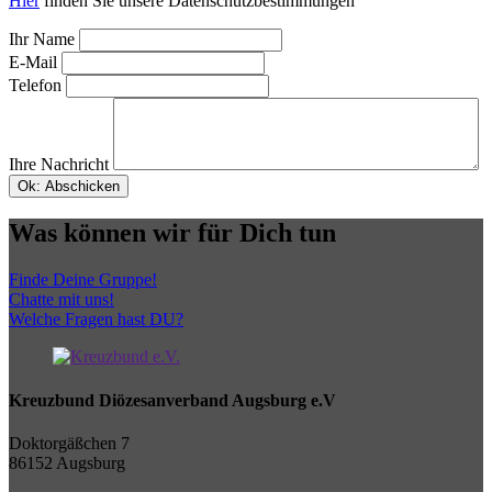
Hier
finden Sie unsere Datenschutzbestimmungen
Ihr Name
E-Mail
Telefon
Ihre Nachricht
Ok: Abschicken
Was können wir für Dich tun
Finde Deine Gruppe!
Chatte mit uns!
Welche Fragen hast DU?
Kreuzbund Diözesanverband Augsburg e.V
Doktorgäßchen 7
86152 Augsburg