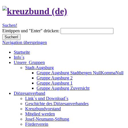
Suchen!
Eintippen und "Enter" drücken:
Suchen!
Navigation überspringen
Startseite
Info´s
Unsere_Gruppen
Stadt-Augsburg
Gruppe Augsburg Stadtbergen NullKommaNull
Gruppe Augsburg 2
Gruppe Augsburg 1
Gruppe Augsburg Zuversicht
Diözesanverband
Link`s und Download`s
Geschichte des Diözesanverbandes
Kreuzbundvorstand
Mitglied werden
Josef-Neumann-Stiftung
Förderverein